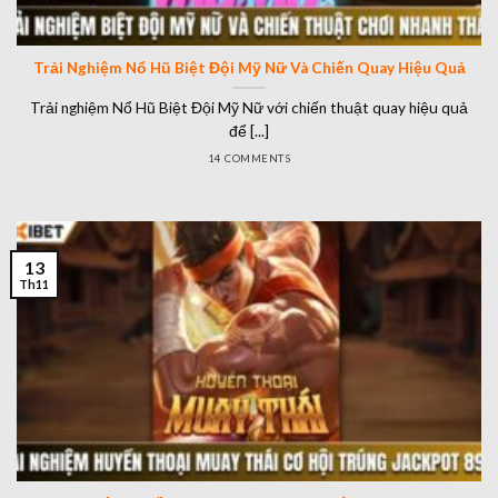
Trải Nghiệm Nổ Hũ Biệt Đội Mỹ Nữ Và Chiến Quay Hiệu Quả
Trải nghiệm Nổ Hũ Biệt Đội Mỹ Nữ với chiến thuật quay hiệu quả
để [...]
14 COMMENTS
13
Th11