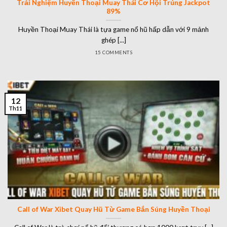
Trải Nghiệm Huyền Thoại Muay Thái Cơ Hội Trúng Jackpot
89%
Huyền Thoại Muay Thái là tựa game nổ hũ hấp dẫn với 9 mảnh
ghép [...]
15 COMMENTS
12
Th11
Call of War Xibet Quay Hũ Từ Game Bắn Súng Huyền Thoại