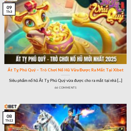
09
Th3
Ất Tỵ Phú Quý – Trò Chơi Nổ Hũ Vừa Được Ra Mắt Tại Xibet
Siêu phẩm nổ hũ Ất Tỵ Phú Quý vừa được cho ra mắt tại nhà [...]
66 COMMENTS
08
Th12