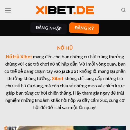
Skip
to
content
ĐĂNG NHẬP
ĐĂNG KÝ
NỔ HŨ
Nổ Hũ Xibet
mang đến cho bạn những cơ hội trúng thưởng
khủng với các trò chơi nổ hũ hấp dẫn. Với mỗi vòng quay, bạn
có thể dễ dàng chạm tay vào
jackpot
khổng lồ, mang lại phần
thưởng không tưởng.
Xibet
không chỉ cung cấp những trò
chơi nổ hũ đa dạng, mà còn chia sẻ những mẹo và chiến lược
giúp bạn tăng cơ hội chiến thắng. Hãy tham gia ngay để trải
nghiệm những khoảnh khắc hồi hộp và đầy cảm xúc, cùng cơ
hội đổi đời chỉ sau một lần quay!