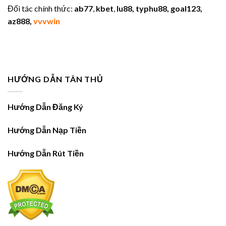
Đối tác chính thức:
ab77
,
kbet
,
lu88, typhu88, goal123,
az888,
vvvwin
HƯỚNG DẪN TÂN THỦ
Hướng Dẫn Đăng Ký
Hướng Dẫn Nạp Tiền
Hướng Dẫn Rút Tiền