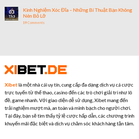
Kinh Nghiệm Xóc Đĩa – Những Bí Thuật Bạn Không
03
Nên Bỏ Lỡ
Th3
19
Comments
Xibet
là một nhà cái uy tín, cung cấp đa dạng dịch vụ cá cược
trực tuyến từ thể thao, casino đến các trò chơi giải trí như lô
đề, game nhanh. Với giao diện dễ sử dụng, Xibet mang đến
trải nghiệm mượt mà, an toàn và minh bạch cho người chơi.
Tại đây, bạn sẽ tìm thấy tỷ lệ cược hấp dẫn, các chương trình
khuyến mãi đặc biệt và dịch vụ chăm sóc khách hàng tận tâm.