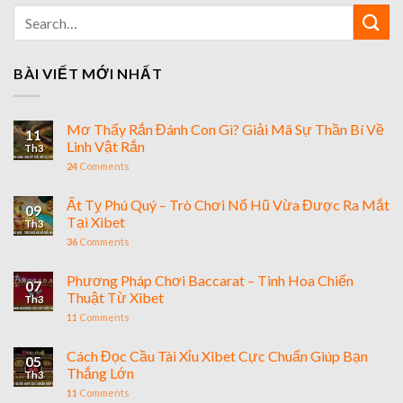
BÀI VIẾT MỚI NHẤT
Mơ Thấy Rắn Đánh Con Gì? Giải Mã Sự Thần Bí Về
11
Linh Vật Rắn
Th3
24
Comments
Ất Tỵ Phú Quý – Trò Chơi Nổ Hũ Vừa Được Ra Mắt
09
Tại Xibet
Th3
36
Comments
Phương Pháp Chơi Baccarat – Tinh Hoa Chiến
07
Thuật Từ Xibet
Th3
11
Comments
Cách Đọc Cầu Tài Xỉu Xibet Cực Chuẩn Giúp Bạn
05
Thắng Lớn
Th3
11
Comments