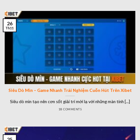
26
Th11
Siêu Dò Mìn – Game Nhanh Trải Nghiệm Cuốn Hút Trên Xibet
Siêu dò mìn tạo nên cơn sốt giải trí mới lạ với những màn tính [...]
18 COMMENTS
25