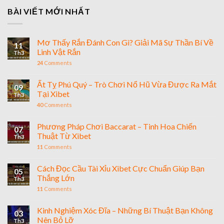
BÀI VIẾT MỚI NHẤT
Mơ Thấy Rắn Đánh Con Gì? Giải Mã Sự Thần Bí Về
11
Linh Vật Rắn
Th3
24
Comments
Ất Tỵ Phú Quý – Trò Chơi Nổ Hũ Vừa Được Ra Mắt
09
Tại Xibet
Th3
40
Comments
Phương Pháp Chơi Baccarat – Tinh Hoa Chiến
07
Thuật Từ Xibet
Th3
11
Comments
Cách Đọc Cầu Tài Xỉu Xibet Cực Chuẩn Giúp Bạn
05
Thắng Lớn
Th3
11
Comments
Kinh Nghiệm Xóc Đĩa – Những Bí Thuật Bạn Không
03
Nên Bỏ Lỡ
Th3