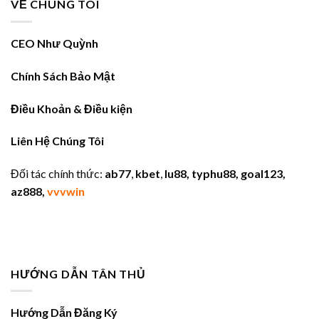
VỀ CHÚNG TÔI
CEO Như Quỳnh
Chính Sách Bảo Mật
Điều Khoản & Điều kiện
Liên Hệ Chúng Tôi
Đối tác chính thức:
ab77
,
kbet
,
lu88, typhu88, goal123,
az888,
vvvwin
HƯỚNG DẪN TÂN THỦ
Hướng Dẫn Đăng Ký