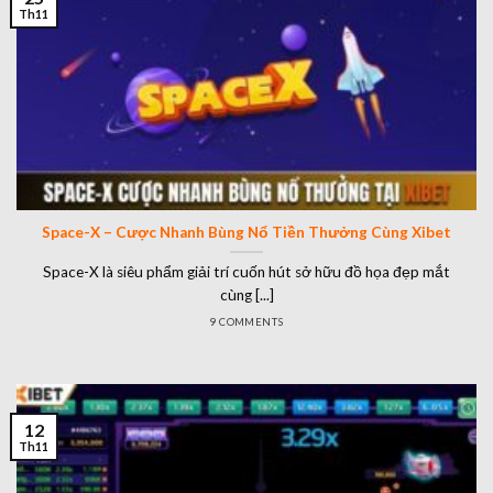
Th11
Space-X – Cược Nhanh Bùng Nổ Tiền Thưởng Cùng Xibet
Space-X là siêu phẩm giải trí cuốn hút sở hữu đồ họa đẹp mắt
cùng [...]
9 COMMENTS
12
Th11