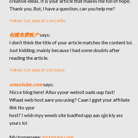
creative ideas. It is your article that makes me full of hope.
Thank you. But, I have a question, can you help me?
THÁNG 5 21, 2026 AT 2:50 CHIỀU
创建免费账户
says:
I don’t think the title of your article matches the content lol.
Just kidding, mainly because I had some doubts after
reading the article.
THÁNG 5 29, 2026 AT 2:07 SÁNG
xmxxtube.com
says:
Nicce blog here! Allso yyour websit oads uup fast!
Whaat web host aare you using? Caan I gget your affiliate
lihk tto ypur
host? I wish myy wweb site loadfed upp aas qjickly ass
yours lol
My homepage;
xmxxtube.com