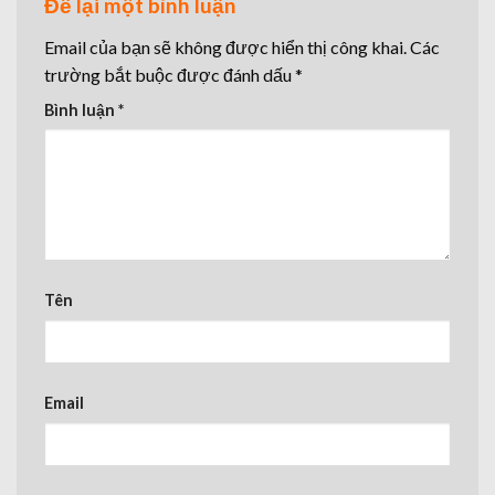
Để lại một bình luận
Email của bạn sẽ không được hiển thị công khai.
Các
trường bắt buộc được đánh dấu
*
Bình luận
*
Tên
Email