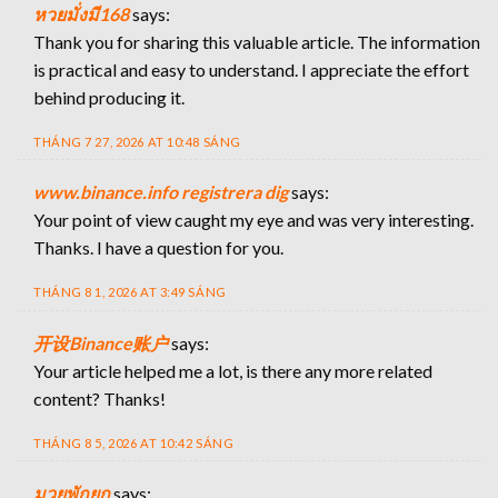
หวยมั่งมี168
says:
Thank you for sharing this valuable article. The information
is practical and easy to understand. I appreciate the effort
behind producing it.
THÁNG 7 27, 2026 AT 10:48 SÁNG
www.binance.info registrera dig
says:
Your point of view caught my eye and was very interesting.
Thanks. I have a question for you.
THÁNG 8 1, 2026 AT 3:49 SÁNG
开设Binance账户
says:
Your article helped me a lot, is there any more related
content? Thanks!
THÁNG 8 5, 2026 AT 10:42 SÁNG
มวยพักยก
says: