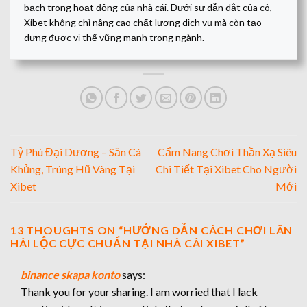
bạch trong hoạt động của nhà cái. Dưới sự dẫn dắt của cô,
Xibet không chỉ nâng cao chất lượng dịch vụ mà còn tạo
dựng được vị thế vững mạnh trong ngành.
Tỷ Phú Đại Dương – Săn Cá
Cẩm Nang Chơi Thần Xạ Siêu
Khủng, Trúng Hũ Vàng Tại
Chi Tiết Tại Xibet Cho Người
Xibet
Mới
13 THOUGHTS ON “
HƯỚNG DẪN CÁCH CHƠI LÂN
HÁI LỘC CỰC CHUẨN TẠI NHÀ CÁI XIBET
”
binance skapa konto
says:
Thank you for your sharing. I am worried that I lack