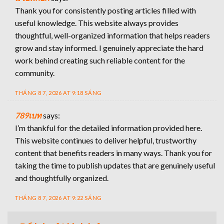
Thank you for consistently posting articles filled with
useful knowledge. This website always provides
thoughtful, well-organized information that helps readers
grow and stay informed. I genuinely appreciate the hard
work behind creating such reliable content for the
community.
THÁNG 8 7, 2026 AT 9:18 SÁNG
789เบท
says:
I’m thankful for the detailed information provided here.
This website continues to deliver helpful, trustworthy
content that benefits readers in many ways. Thank you for
taking the time to publish updates that are genuinely useful
and thoughtfully organized.
THÁNG 8 7, 2026 AT 9:22 SÁNG