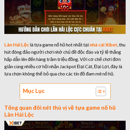
Lân Hái Lộc
là tựa game nổ hũ hot nhất tại
nhà cái Xibet
, thu
hút đông đảo người chơi nhờ chủ đề độc đáo và tỷ lệ thắng
hấp dẫn lên đến hàng trăm triệu đồng. Với cơ chế chơi đơn
giản cùng nhiều cơ hội nhận Jackpot Đại Cát, Đại Lợi, đây là
lựa chọn không thể bỏ qua cho các tín đồ đam mê nổ hũ.
Mục Lục
Tổng quan đôi nét thú vị về tựa game nổ hũ
Lân Hái Lộc