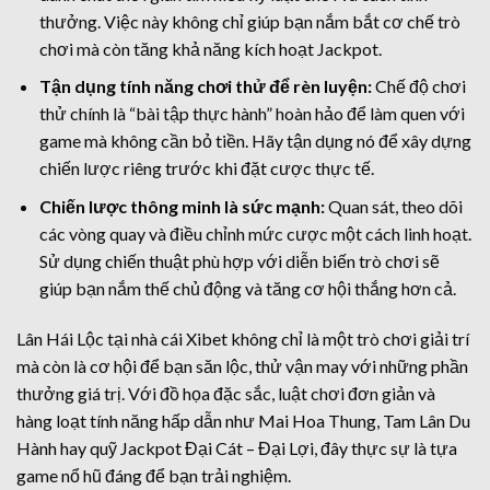
thưởng. Việc này không chỉ giúp bạn nắm bắt cơ chế trò
chơi mà còn tăng khả năng kích hoạt Jackpot.
Tận dụng tính năng chơi thử để rèn luyện:
Chế độ chơi
thử chính là “bài tập thực hành” hoàn hảo để làm quen với
game mà không cần bỏ tiền. Hãy tận dụng nó để xây dựng
chiến lược riêng trước khi đặt cược thực tế.
Chiến lược thông minh là sức mạnh:
Quan sát, theo dõi
các vòng quay và điều chỉnh mức cược một cách linh hoạt.
Sử dụng chiến thuật phù hợp với diễn biến trò chơi sẽ
giúp bạn nắm thế chủ động và tăng cơ hội thắng hơn cả.
Lân Hái Lộc tại nhà cái Xibet không chỉ là một trò chơi giải trí
mà còn là cơ hội để bạn săn lộc, thử vận may với những phần
thưởng giá trị. Với đồ họa đặc sắc, luật chơi đơn giản và
hàng loạt tính năng hấp dẫn như Mai Hoa Thung, Tam Lân Du
Hành hay quỹ Jackpot Đại Cát – Đại Lợi, đây thực sự là tựa
game nổ hũ đáng để bạn trải nghiệm.