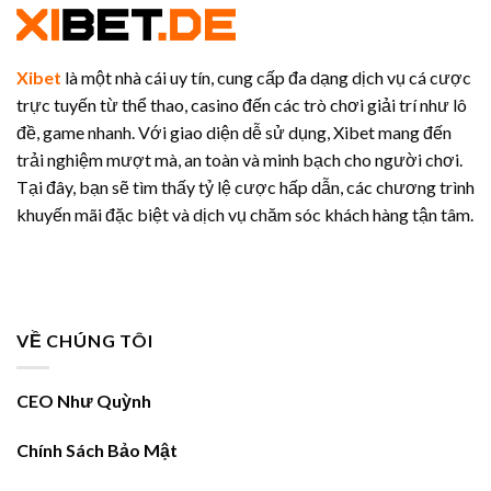
Xibet
là một nhà cái uy tín, cung cấp đa dạng dịch vụ cá cược
trực tuyến từ thể thao, casino đến các trò chơi giải trí như lô
đề, game nhanh. Với giao diện dễ sử dụng, Xibet mang đến
trải nghiệm mượt mà, an toàn và minh bạch cho người chơi.
Tại đây, bạn sẽ tìm thấy tỷ lệ cược hấp dẫn, các chương trình
khuyến mãi đặc biệt và dịch vụ chăm sóc khách hàng tận tâm.
VỀ CHÚNG TÔI
CEO Như Quỳnh
Chính Sách Bảo Mật