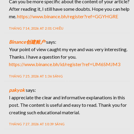
Can you be more specific about the content of your article?
After reading it, I still have some doubts. Hope you can help
me.
https://www.binance.bh/register?ref=GGYHGRE
THÁNG 7 14, 2026 AT 2:01 CHIỀU
Binance创建账户
says:
Your point of view caught my eye and was very interesting.
Thanks. I have a question for you.
https://www.binance.bh/id/register?ref=UM6SMJM3
THÁNG 7 25, 2026 AT 1:36 SÁNG
pakyok
says:
I appreciate the clear and informative explanations in this
post. The content is useful and easy to read. Thank you for
creating such educational material.
THÁNG 7 27, 2026 AT 10:39 SÁNG