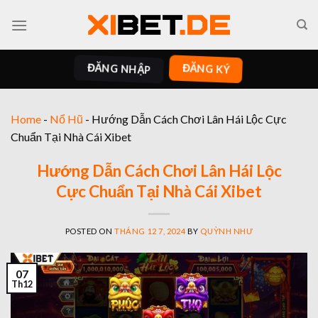
Skip
to
content
ĐĂNG NHẬP
ĐĂNG KÝ
Home
-
Nổ Hũ
-
Hướng Dẫn Cách Chơi Lân Hái Lộc Cực
Chuẩn Tại Nhà Cái Xibet
Hướng Dẫn Cách Chơi Lân Hái Lộc
Cực Chuẩn Tại Nhà Cái Xibet
POSTED ON
THÁNG 12 7, 2024
BY
QUỲNH NHƯ
07
Th12