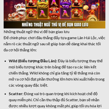
Những thuật ngữ thú vị để bạn giao lưu
Để chinh phục chơi đâu thắng đấy tựa game Lân Hái Lộc, việc
nắm rõ các thuật ngữ sau sẽ giúp bạn dễ dàng khai thác tối
đa cơ hội thắng lớn:
Wild (Biểu tượng Đầu Lân):
Đây là biểu tượng thay thế
mọi biểu tượng khác trên bảng để tạo ra các liên kết
chiến thắng. Wild không chỉ gia tăng tỷ lệ thắng mà còn
mở ra cơ hội đạt phần thưởng lớn hơn khi xuất hiện trong
các vòng quay đặc biệt.
Scatter:
Đóng vai trò quan trọng khi kích hoạt chế độ
quay miễn phí. Chỉ cần thu thập đủ Scatter, bạn sẽ nhận
được nhiều lượt quay không mất phí, giúp tối ưu hóa lợi