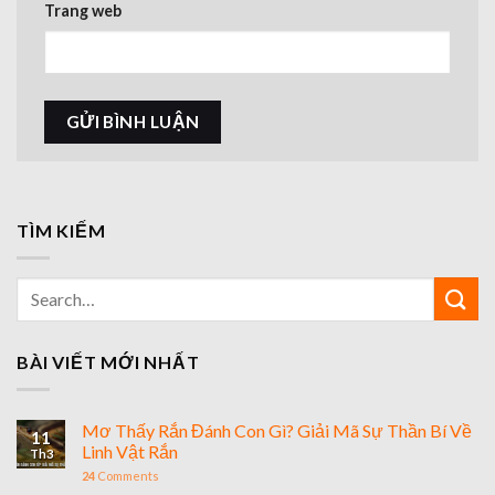
Trang web
TÌM KIẾM
BÀI VIẾT MỚI NHẤT
Mơ Thấy Rắn Đánh Con Gì? Giải Mã Sự Thần Bí Về
11
Linh Vật Rắn
Th3
24
Comments